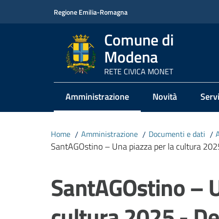
Vai al contenuto
Vai alla navigazione
Vai al footer
Regione Emilia-Romagna
Comune di
Modena
RETE CIVICA MONET
Amministrazione
Novità
Servi
Menu selezionato
Home
/
Amministrazione
/
Documenti e dati
/
SantAGOstino – Una piazza per la cultura 2025
Salta al contenuto
SantAGOstino – U
cultura 2025 - Der