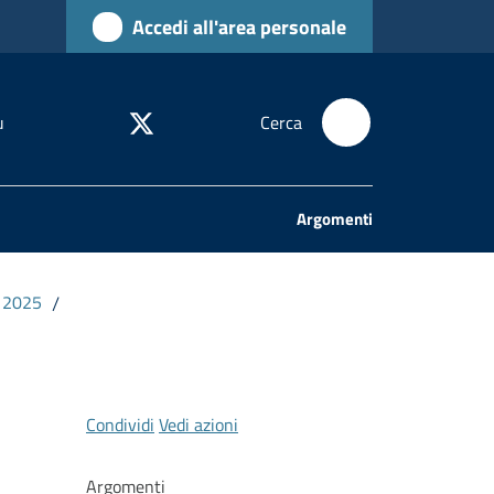
Accedi all'area personale
u
Cerca
Argomenti
o 2025
/
Condividi
Vedi azioni
Argomenti