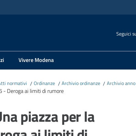
Seguici s
zi
Vivere Modena
Atti normativi
/
Ordinanze
/
Archivio ordinanze
/
Archivio ann
 - Deroga ai limiti di rumore
na piazza per la
oga ai limiti di