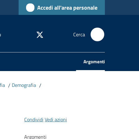
Accedi all'area personale
u
Cerca
Argomenti
Menu selezionato
fia
/
Demografia
/
Condividi
Vedi azioni
Argomenti