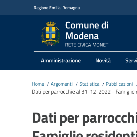
Vai al contenuto
Vai alla navigazione
Vai al footer
Regione Emilia-Romagna
Comune di
Modena
RETE CIVICA MONET
Amministrazione
Novità
Servi
Home
/
Argomenti
/
Statistica
/
Pubblicazioni
Dati per parrocchie al 31-12-2022 - Famiglie re
Salta al contenuto
Dati per parrocch
Famiglie residenti