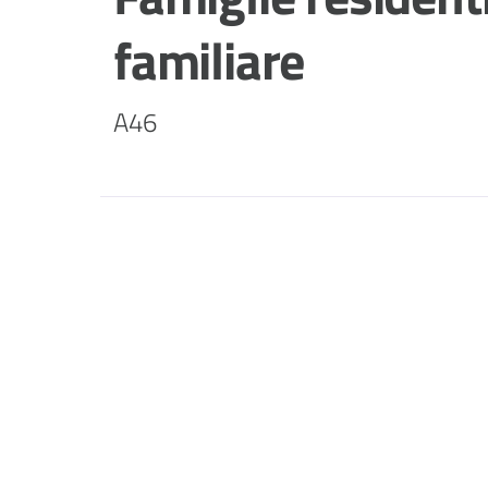
familiare
A46