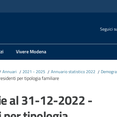
Seguici s
zi
Vivere Modena
/
Annuari
/
2021 - 2025
/
Annuario statistico 2022
/
Demogra
sidenti per tipologia familiare
ie al 31-12-2022 -
 per tipologia