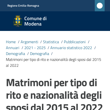
Vai al contenuto
Vai alla navigazione
Vai al footer
Regione Emilia-Romagna
Comune
Comune di
di
Modena
Modena
RETE
Home
/
Argomenti
/
Statistica
/
Pubblicazioni
/
CIVICA
Annuari
/
2021 - 2025
/
Annuario statistico 2022
/
MONET
Demografia
/
Demografia
/
Matrimoni per tipo di rito e nazionalità degli sposi dal 2015
al 2022
Amministrazione
Matrimoni per tipo di
Salta al contenuto
Novità
rito e nazionalità degli
Servizi
sposi dal 2015 al 2022