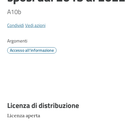
Vivere
Modena
A10b
Condividi
Vedi azioni
Argomenti
Argomenti
Accesso all'informazione
Menu selezionato
Seguici
su
Descrizione
Licenza di distribuzione
Licenza aperta