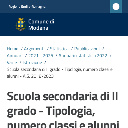
Vai al contenuto
Vai alla navigazione
Vai al footer
Regione Emilia-Romagna
Comune
Comune di
di
Modena
Modena
RETE
Home
/
Argomenti
/
Statistica
/
Pubblicazioni
/
CIVICA
Annuari
/
2021 - 2025
/
Annuario statistico 2022
/
MONET
Varie
/
Istruzione
/
Scuola secondaria di II grado - Tipologia, numero classi e
alunni - A.S. 2018-2023
Amministrazione
Scuola secondaria di II
Salta al contenuto
Novità
grado - Tipologia,
Servizi
numero classi e alunni