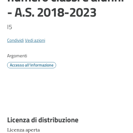
Vivere
- A.S. 2018-2023
Modena
I5
Condividi
Vedi azioni
Argomenti
Menu selezionato
Argomenti
Accesso all'informazione
Seguici
su
Descrizione
Licenza di distribuzione
Licenza aperta