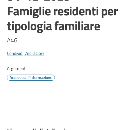
Vivere
Famiglie residenti per
Modena
tipologia familiare
A46
Argomenti
Menu selezionato
Condividi
Vedi azioni
Argomenti
Seguici
su
Accesso all'informazione