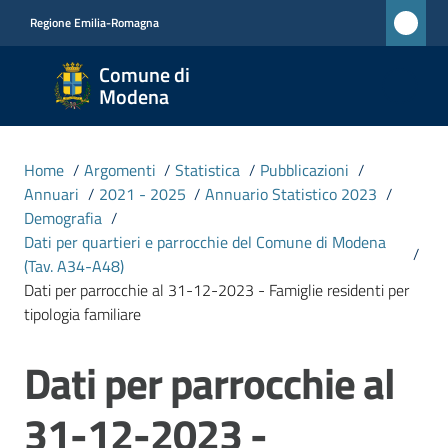
Vai al contenuto
Vai alla navigazione
Vai al footer
Regione Emilia-Romagna
Comune
Comune di
di
Modena
Modena
RETE
Home
/
Argomenti
/
Statistica
/
Pubblicazioni
/
CIVICA
Annuari
/
2021 - 2025
/
Annuario Statistico 2023
/
MONET
Demografia
/
Dati per quartieri e parrocchie del Comune di Modena
/
(Tav. A34-A48)
Amministrazione
Dati per parrocchie al 31-12-2023 - Famiglie residenti per
tipologia familiare
Novità
Dati per parrocchie al
Salta al contenuto
Servizi
31-12-2023 -