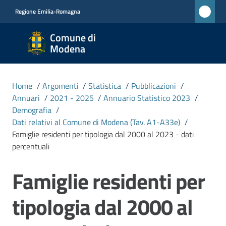
Vai al contenuto
Vai alla navigazione
Vai al footer
Regione Emilia-Romagna
Comune
Comune di
di
Modena
Modena
RETE
Home
/
Argomenti
/
Statistica
/
Pubblicazioni
/
CIVICA
Annuari
/
2021 - 2025
/
Annuario Statistico 2023
/
MONET
Demografia
/
Dati relativi al Comune di Modena (Tav. A1-A33e)
/
Famiglie residenti per tipologia dal 2000 al 2023 - dati
Amministrazione
percentuali
Famiglie residenti per
Novità
Salta al contenuto
tipologia dal 2000 al
Servizi