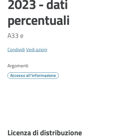
2023 - dati
Vivere
Modena
percentuali
A33 e
Argomenti
Condividi
Vedi azioni
Menu selezionato
Argomenti
Seguici
Accesso all'informazione
su
Descrizione
Licenza di distribuzione