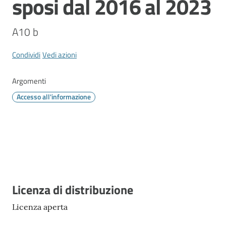
sposi dal 2016 al 2023
Vivere
Modena
A10 b
Condividi
Vedi azioni
Argomenti
Argomenti
Menu selezionato
Accesso all'informazione
Seguici
su
Descrizione
Licenza di distribuzione
Licenza aperta