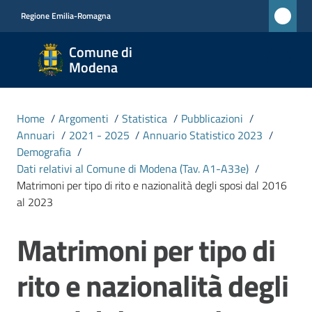
Vai al contenuto
Vai alla navigazione
Vai al footer
Regione Emilia-Romagna
Comune
Comune di
di
Modena
Modena
RETE
Home
/
Argomenti
/
Statistica
/
Pubblicazioni
/
CIVICA
Annuari
/
2021 - 2025
/
Annuario Statistico 2023
/
MONET
Demografia
/
Dati relativi al Comune di Modena (Tav. A1-A33e)
/
Matrimoni per tipo di rito e nazionalità degli sposi dal 2016
Amministrazione
al 2023
Matrimoni per tipo di
Novità
Salta al contenuto
rito e nazionalità degli
Servizi