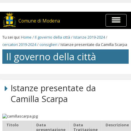
Salta
ai
contenuti.
|
Espandi
Comune di Modena
Salta
barra
alla
di
navigazione
navigaz
Tu sei qui:
Home
/
Il governo della città
/
Istanze 2019-2024
/
cercatori 2019-2024
/
consiglieri
/
Istanze presentate da Camilla Scarpa
Il governo della città
Salta
ai
contenuti.
Istanze presentate da
|
Salta
Camilla Scarpa
alla
navigazione
Titolo
Data
Data
Descrizione
presentazione
Trattazione