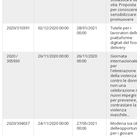
vita. Proposta
per conoscere
sensibilizzare
promuovere
2020/310391
02/12/2020 00:00
28/01/2021
Tutele per i
00:00
lavoratori dell
piattaforme
digitali del fo
delivery
2020 /
26/11/2020 00:00
26/11/2020
Giornata
305930
00:00
internazional
per
l'eliminazione
della violenza
contro le donn
non una
celebrazione
nuovi impegni
per prevenire,
contrastare la
violenza
maschile...
2020/304037
24/11/2020 00:00
27/05/2021
Modena sia ci
00:00
delleopportun
per i giovani