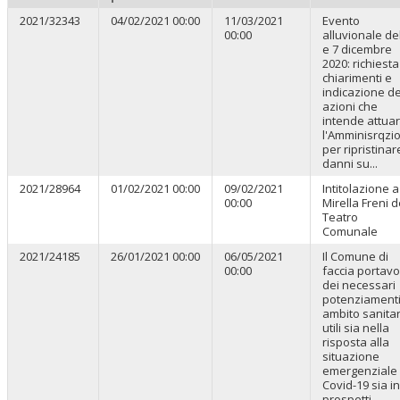
2021/32343
04/02/2021 00:00
11/03/2021
Evento
00:00
alluvionale de
e 7 dicembre
2020: richiesta
chiarimenti e
indicazione de
azioni che
intende attua
l'Amminisrqzi
per ripristinare
danni su...
2021/28964
01/02/2021 00:00
09/02/2021
Intitolazione a
00:00
Mirella Freni d
Teatro
Comunale
2021/24185
26/01/2021 00:00
06/05/2021
Il Comune di
00:00
faccia portav
dei necessari
potenziamenti
ambito sanitar
utili sia nella
risposta alla
situazione
emergenziale
Covid-19 sia in
prospetti...