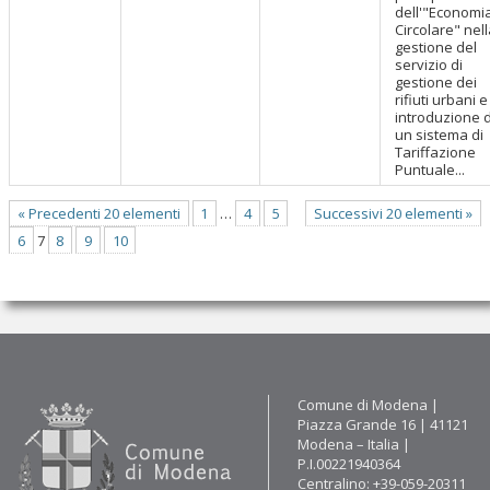
dell'"Economi
Circolare" nel
gestione del
servizio di
gestione dei
rifiuti urbani e
introduzione d
un sistema di
Tariffazione
Puntuale...
« Precedenti 20 elementi
1
…
4
5
Successivi 20 elementi »
6
7
8
9
10
Contatti
Comune di Modena |
Piazza Grande 16 | 41121
Modena – Italia |
P.I.00221940364
Centralino: +39-059-20311