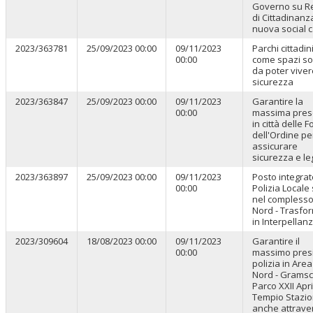
Governo su R
di Cittadinanz
nuova social ca
2023/363781
25/09/2023 00:00
09/11/2023
Parchi cittadin
00:00
come spazi soc
da poter viver
sicurezza
2023/363847
25/09/2023 00:00
09/11/2023
Garantire la
00:00
massima pre
in città delle 
dell'Ordine pe
assicurare
sicurezza e le
2023/363897
25/09/2023 00:00
09/11/2023
Posto integrat
00:00
Polizia Locale 
nel complesso
Nord - Trasfo
in Interpellan
2023/309604
18/08/2023 00:00
09/11/2023
Garantire il
00:00
massimo presi
polizia in Area
Nord - Gramsci
Parco XXII Apri
Tempio Stazio
anche attrave