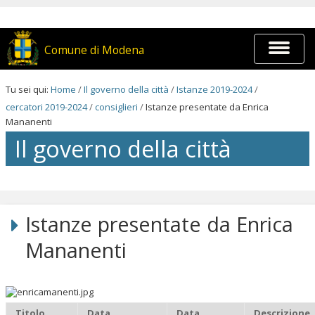
Salta
ai
contenuti.
|
Espandi
Comune di Modena
Salta
barra
alla
di
navigazione
navigaz
Tu sei qui:
Home
/
Il governo della città
/
Istanze 2019-2024
/
cercatori 2019-2024
/
consiglieri
/
Istanze presentate da Enrica
Mananenti
Il governo della città
Salta
ai
contenuti.
Istanze presentate da Enrica
|
Salta
Mananenti
alla
navigazione
Titolo
Data
Data
Descrizione