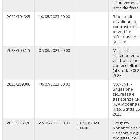
l'istituzione di
presidio fisso
2023/304995
10/08/2023 00:00
Reddito di
cittadinanza -
contrasto alla
povertà e
all'esclusione
sociale
2023/300215
07/08/2023 00:00
Manenti -
inquinamento
elettromagnet
campi elettrici
( it scritta 300
2023)
2023/259306
10/07/2023 00:00
MANENTI -
Situazione
sicurezza e
assistenza CR
RSA Modena (
Risp. Scritta 2
2023)
2023/236076
22/06/2023 00:00
05/10/2023
Progetto
00:00
Nonantolana 
Consorzio agr
alloggi ERP e 