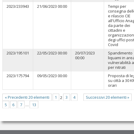
2023/233943
21/06/2023 00:00
Tempi per
consegna dell
e rilascio CIE
all'Ufficio Ana
da parte dei
cittadini e
organizzazio
degi uffici pos
Covid
2023/195101
22/05/2023 00:00
20/07/2023
Spandimento
00:00
liquami in area
vulnerabilità 
per nitrati
2023/175794
09/05/2023 00:00
Proposta di l
su città a 30 
orari
« Precedenti 20 elementi
1
2
3
4
Successivi 20 elementi »
5
6
7
…
13