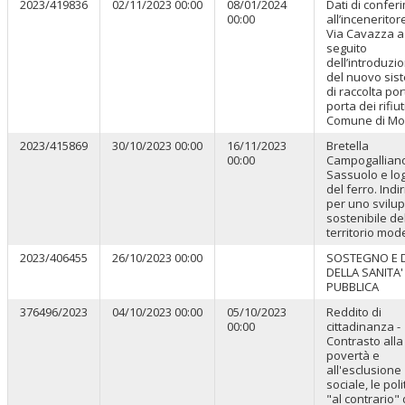
2023/419836
02/11/2023 00:00
08/01/2024
Dati di confer
00:00
all’inceneritor
Via Cavazza a
seguito
dell’introduzi
del nuovo sis
di raccolta por
porta dei rifiut
Comune di Mod
2023/415869
30/10/2023 00:00
16/11/2023
Bretella
00:00
Campogallian
Sassuolo e log
del ferro. Indir
per uno svilu
sostenibile de
territorio mo
2023/406455
26/10/2023 00:00
SOSTEGNO E D
DELLA SANITA'
PUBBLICA
376496/2023
04/10/2023 00:00
05/10/2023
Reddito di
00:00
cittadinanza -
Contrasto alla
povertà e
all'esclusione
sociale, le poli
"al contrario" 