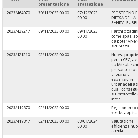
presentazione
Trattazione
2023/464070
30/11/2023 00:00
07/12/2023
"SOSTEGNO E
00:00
DIFESA DELLA
SANITA' PUBBL
2023/429247
09/11/2023 00:00
09/11/2023
Parchi cittadin
00:00
come spazi soc
da poter viver
sicurezza
2023/421310
03/11/2023 00:00
Nuova proprie
per la CPC, ac
da Mitsubischi
presunte modi
al piano di
espansione
urbanadell'az
quali conseg
sul protocollo 
intes...
2023/419870
02/11/2023 00:00
Regolamento 
verde: applic
2023/419847
02/11/2023 00:00
08/01/2024
Valutazione
00:00
efficienza nu
Gattile