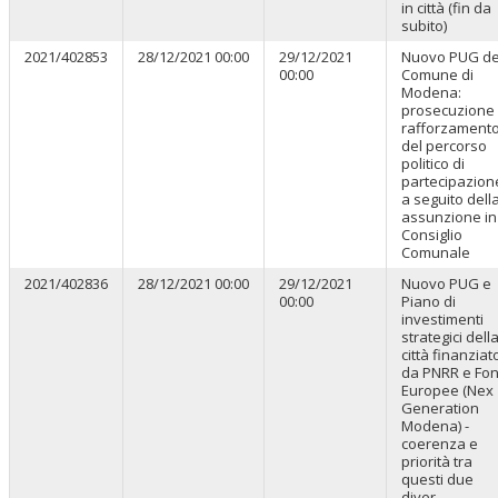
in città (fin da
subito)
2021/402853
28/12/2021 00:00
29/12/2021
Nuovo PUG de
00:00
Comune di
Modena:
prosecuzione
rafforzament
del percorso
politico di
partecipazion
a seguito dell
assunzione in
Consiglio
Comunale
2021/402836
28/12/2021 00:00
29/12/2021
Nuovo PUG e
00:00
Piano di
investimenti
strategici dell
città finanziat
da PNRR e Fon
Europee (Nex
Generation
Modena) -
coerenza e
priorità tra
questi due
diver...