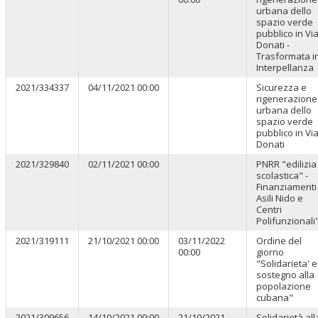
urbana dello
spazio verde
pubblico in Vi
Donati -
Trasformata i
Interpellanza
2021/334337
04/11/2021 00:00
Sicurezza e
rigenerazione
urbana dello
spazio verde
pubblico in Vi
Donati
2021/329840
02/11/2021 00:00
PNRR "edilizia
scolastica" -
Finanziamenti
Asili Nido e
Centri
Polifunzionali
2021/319111
21/10/2021 00:00
03/11/2022
Ordine del
00:00
giorno
"Solidarieta' e
sostegno alla
popolazione
cubana"
2021/309656
14/10/2021 00:00
21/10/2021
Solidarietà all