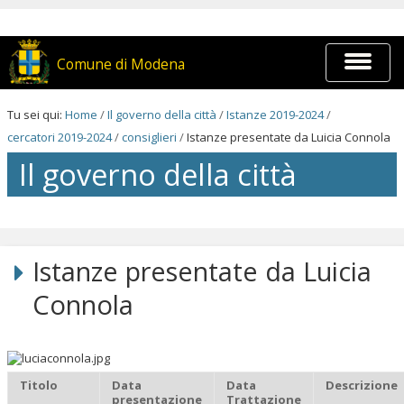
Salta
ai
contenuti.
|
Espandi
Comune di Modena
Salta
barra
alla
di
navigazione
navigaz
Tu sei qui:
Home
/
Il governo della città
/
Istanze 2019-2024
/
cercatori 2019-2024
/
consiglieri
/
Istanze presentate da Luicia Connola
Il governo della città
Salta
ai
contenuti.
Istanze presentate da Luicia
|
Salta
Connola
alla
navigazione
Titolo
Data
Data
Descrizione
presentazione
Trattazione