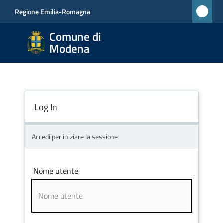
Vai al contenuto
Vai alla navigazione
Vai al footer
Regione Emilia-Romagna
Comune
Comune di
di
Modena
Modena
RETE
CIVICA
MONET
Log In
Accedi per iniziare la sessione
Amministrazione
Nome utente
Novità
Servizi