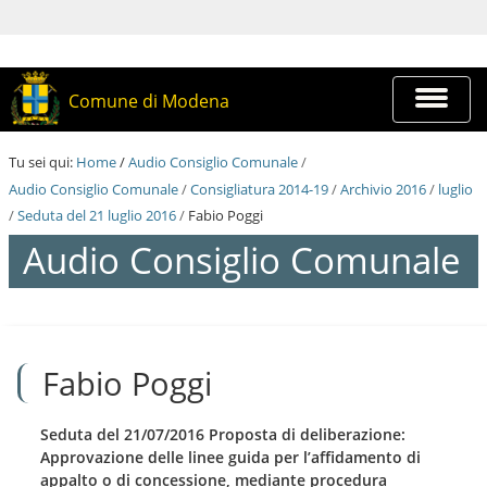
S
a
l
t
a
Espandi
Comune di Modena
a
barra
i
di
c
navigazi
Tu sei qui:
Home
/
Audio Consiglio Comunale
/
o
n
Audio Consiglio Comunale
/
Consigliatura 2014-19
/
Archivio 2016
/
luglio
t
/
Seduta del 21 luglio 2016
/
Fabio Poggi
e
n
Audio Consiglio Comunale
u
t
i
S
.
a
|
l
S
Fabio Poggi
t
a
a
l
a
t
i
Seduta del 21/07/2016 Proposta di deliberazione:
a
c
Approvazione delle linee guida per l’affidamento di
a
o
appalto o di concessione, mediante procedura
l