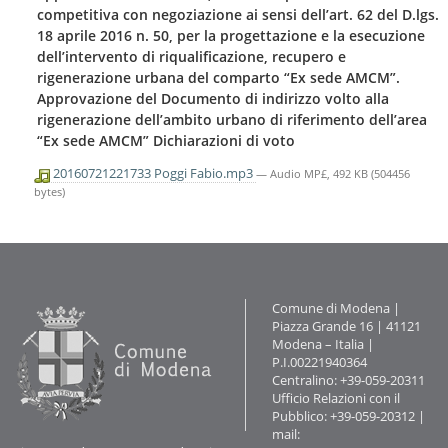
n
l
competitiva con negoziazione ai sensi dell’art. 62 del D.lgs.
t
a
18 aprile 2016 n. 50, per la progettazione e la esecuzione
e
n
dell’intervento di riqualificazione, recupero e
n
a
u
rigenerazione urbana del comparto “Ex sede AMCM”.
v
t
Approvazione del Documento di indirizzo volto alla
i
i
rigenerazione dell’ambito urbano di riferimento dell’area
g
.
a
“Ex sede AMCM” Dichiarazioni di voto
|
z
S
i
20160721221733 Poggi Fabio.mp3
— Audio MP£, 492 KB (504456
a
o
bytes)
l
n
t
e
a
a
l
l
Contatti
Comune di Modena |
a
Piazza Grande 16 | 41121
n
Modena – Italia |
a
P.I.00221940364
v
Centralino: +39-059-20311
i
Ufficio Relazioni con il
g
Pubblico: +39-059-20312 |
a
mail:
z