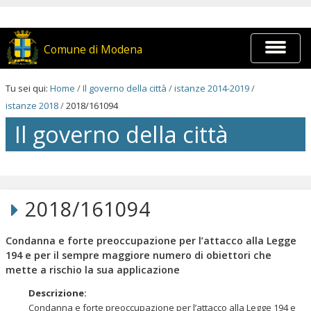
Salta
ai
contenuti.
|
Espandi
Comune di Modena
Salta
barra
alla
di
navigazione
navigaz
Tu sei qui:
Home
/
Il governo della città
/
istanze 2014-2019
/
istanze 2018
/
2018/161094
Il governo della città
Salta
ai
contenuti.
2018/161094
|
Salta
alla
Condanna e forte preoccupazione per l’attacco alla Legge
navigazione
194 e per il sempre maggiore numero di obiettori che
mette a rischio la sua applicazione
Descrizione
:
Condanna e forte preoccupazione per l’attacco alla Legge 194 e