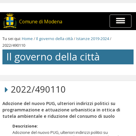
Salta
ai
contenuti.
|
Espandi
Comune di Modena
Salta
barra
alla
di
navigazione
navigaz
Tu sei qui:
Home
/
Il governo della città
/
Istanze 2019-2024
/
2022/490110
Il governo della città
Salta
ai
contenuti.
2022/490110
|
Salta
alla
Adozione del nuovo PUG, ulteriori indirizzi politici su
navigazione
programmazione e attuazione urbanistica in ottica di
tutela ambientale e riduzione del consumo di suolo
Descrizione
:
Adozione del nuovo PUG, ulteriori indirizzi politici su