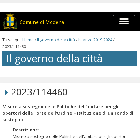
Salta
ai
contenuti.
|
Espandi
Comune di Modena
Salta
barra
alla
di
navigazione
navigaz
Tu sei qui:
Home
/
Il governo della città
/
Istanze 2019-2024
/
2023/114460
Il governo della città
Salta
ai
contenuti.
2023/114460
|
Salta
alla
Misure a sostegno delle Politiche dell'abitare per gli
navigazione
opertori delle Forze dell'Ordine – Istituzione di un Fondo di
sostegno
Descrizione
:
Misure a sostegno delle Politiche dell'abitare per gli opertori