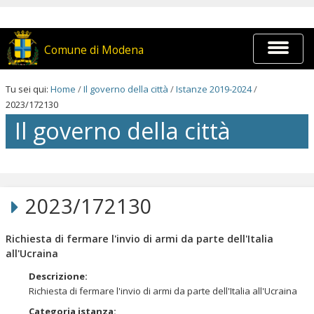
Salta
ai
contenuti.
|
Espandi
Comune di Modena
Salta
barra
alla
di
navigazione
navigaz
Tu sei qui:
Home
/
Il governo della città
/
Istanze 2019-2024
/
2023/172130
Il governo della città
Salta
ai
contenuti.
2023/172130
|
Salta
alla
Richiesta di fermare l'invio di armi da parte dell'Italia
navigazione
all'Ucraina
Descrizione
:
Richiesta di fermare l'invio di armi da parte dell'Italia all'Ucraina
Categoria istanza
: