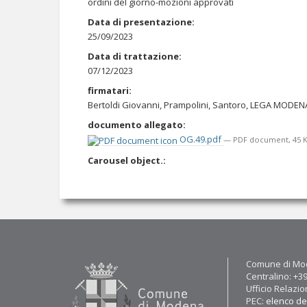
ordini del giorno-mozioni approvati
Data di presentazione
:
25/09/2023
Data di trattazione
:
07/12/2023
firmatari
:
Bertoldi Giovanni, Prampolini, Santoro, LEGA MODEN
documento allegato
:
OG.49.pdf
— PDF document, 45 KB
Carousel object.
:
Contatti
Comune di Mod
Centralino: +3
Ufficio Relazio
PEC:
elenco del