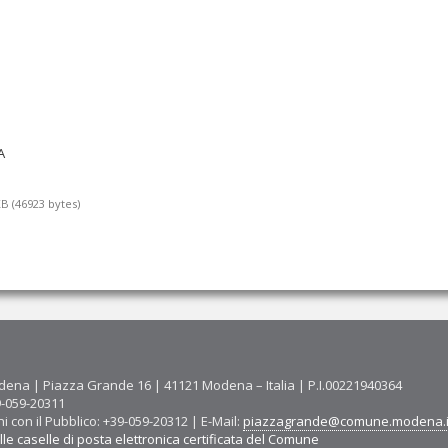
A
 (46923 bytes)
ena | Piazza Grande 16 | 41121 Modena – Italia | P.I.00221940364
9-059-20311
ni con il Pubblico: +39-059-20312 | E-Mail:
piazzagrande@comune.modena.i
le caselle di posta elettronica certificata del Comune