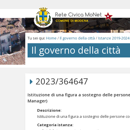
Salta
ai
contenuti.
|
Salta
alla
navigazione
Tu sei qui:
Home
/
Il governo della città
/
Istanze 2019-2024
Il governo della città
Salta
ai
contenuti.
2023/364647
|
Salta
alla
Istituzione di una figura a sostegno delle persone
navigazione
Manager)
Descrizione
:
Istituzione di una figura a sostegno delle persone con
Categoria istanza
: