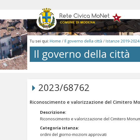
Salta
ai
contenuti.
|
Salta
alla
navigazione
Tu sei qui:
Home
/
Il governo della città
/
Istanze 2019-2024
Il governo della città
Salta
ai
contenuti.
2023/68762
|
Salta
alla
Riconoscimento e valorizzazione del Cimitero M
navigazione
Descrizione
:
Riconoscimento e valorizzazione del Cimitero Monum
Categoria istanza
:
ordini del giorno-mozioni approvati