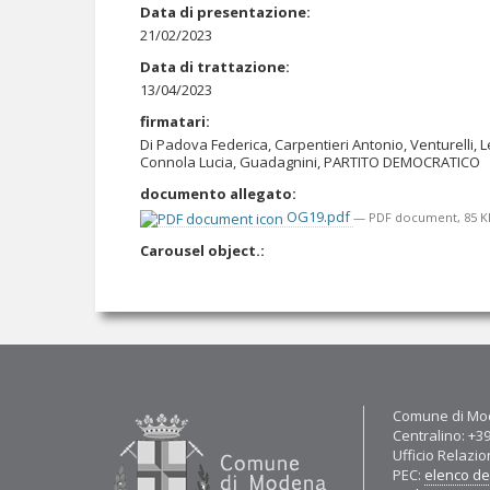
Data di presentazione
:
21/02/2023
Data di trattazione
:
13/04/2023
firmatari
:
Di Padova Federica, Carpentieri Antonio, Venturelli, L
Connola Lucia, Guadagnini, PARTITO DEMOCRATICO
documento allegato
:
OG19.pdf
— PDF document, 85 KB
Carousel object.
:
Contatti
Comune di Mod
Centralino: +3
Ufficio Relazio
PEC:
elenco del