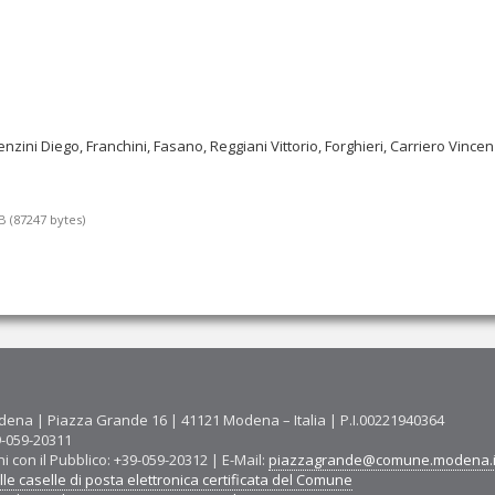
enzini Diego, Franchini, Fasano, Reggiani Vittorio, Forghieri, Carriero Vinc
 (87247 bytes)
ena | Piazza Grande 16 | 41121 Modena – Italia | P.I.00221940364
9-059-20311
ni con il Pubblico: +39-059-20312 | E-Mail:
piazzagrande@comune.modena.i
le caselle di posta elettronica certificata del Comune