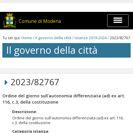
Salta
ai
contenuti.
|
Espandi
Comune di Modena
Salta
barra
alla
di
navigazione
navigaz
Tu sei qui:
Home
/
Il governo della città
/
Istanze 2019-2024
/
2023/82767
Il governo della città
Salta
ai
contenuti.
2023/82767
|
Salta
alla
Ordine del giorno sull'autonomia differenziata (ad) ex art.
navigazione
116, c.3, della costituzione
Descrizione
:
Ordine del giorno sull'autonomia differenziata (ad) ex art. 116,
c.3, della costituzione
Categoria istanza
: