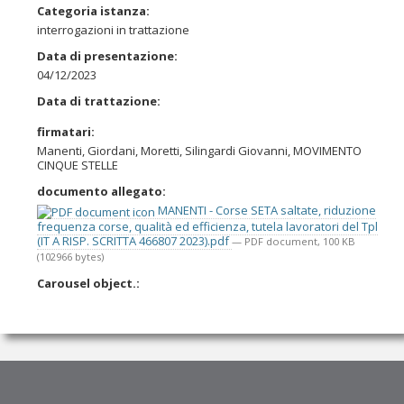
Categoria istanza
:
interrogazioni in trattazione
Data di presentazione
:
04/12/2023
Data di trattazione
:
firmatari
:
Manenti, Giordani, Moretti, Silingardi Giovanni, MOVIMENTO
CINQUE STELLE
documento allegato
:
MANENTI - Corse SETA saltate, riduzione
frequenza corse, qualità ed efficienza, tutela lavoratori del Tpl
(IT A RISP. SCRITTA 466807 2023).pdf
— PDF document, 100 KB
(102966 bytes)
Carousel object.
: