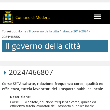
Salta
ai
contenuti.
|
Espandi
Comune di Modena
Salta
barra
alla
di
navigazione
navigaz
Tu sei qui:
Home
/
Il governo della città
/
Istanze 2019-2024
/
2024/466807
Il governo della città
Salta
ai
contenuti.
2024/466807
|
Salta
alla
Corse SETA saltate, riduzione frequenza corse, qualità ed
navigazione
efficienza, tutela lavoratori del Trasporto pubblico locale
Descrizione
:
Corse SETA saltate, riduzione frequenza corse, qualità ed
efficienza, tutela lavoratori del Trasporto pubblico locale