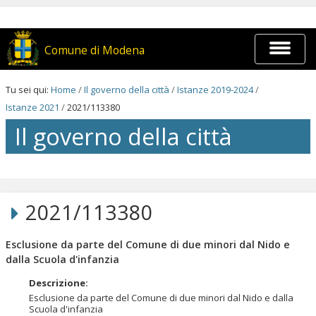
Salta
ai
contenuti.
|
Espandi
Comune di Modena
Salta
barra
alla
di
navigazione
navigaz
Tu sei qui:
Home
/
Il governo della città
/
Istanze 2019-2024
/
Istanze 2021
/
2021/113380
Il governo della città
Salta
ai
contenuti.
2021/113380
|
Salta
alla
Esclusione da parte del Comune di due minori dal Nido e
navigazione
dalla Scuola d'infanzia
Descrizione
:
Esclusione da parte del Comune di due minori dal Nido e dalla
Scuola d'infanzia