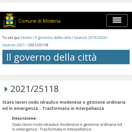
Salta
ai
contenuti.
|
Espandi
Comune di Modena
Salta
barra
alla
di
navigazione
navigaz
Tu sei qui:
Home
/
Il governo della città
/
Istanze 2019-2024
/
Istanze 2021
/
2021/25118
Il governo della città
Salta
ai
contenuti.
2021/25118
|
Salta
alla
Stato lavori nodo idraulico modenese e gestione ordinaria
navigazione
ed in emergenza - Trasformata in Interpellanza
Descrizione
:
Stato lavori nodo idraulico modenese e gestione ordinaria ed
in emergenza - Trasformata in Interpellanza