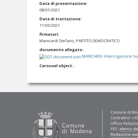
Data di presentazione
:
08/01/2021
Data di trattazione
:
11/03/2021
firmatari
:
Manicardi Stefano, PARTITO DEMOCRATICO
documento allegato
:
MANICARDI -Interrogazione Sull
Carousel object.
:
Contatti
Comune di Mod
Centralino: +3
Ufficio Relazio
PEC:
elenco del
Redazione w