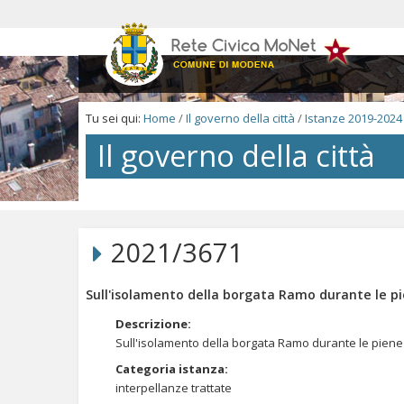
Salta
ai
contenuti.
|
Salta
alla
navigazione
Tu sei qui:
Home
/
Il governo della città
/
Istanze 2019-2024
Il governo della città
Salta
ai
contenuti.
2021/3671
|
Salta
alla
Sull'isolamento della borgata Ramo durante le pi
navigazione
Descrizione
:
Sull'isolamento della borgata Ramo durante le piene 
Categoria istanza
:
interpellanze trattate