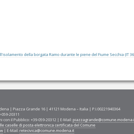
'isolamento della borgata Ramo durante le piene del Fiume Secchia (IT 36
ena | Piazza Grande 16 | 41121 Modena – Italia | P.I.00221940364
9-059-20311
ni con il Pubblico: +39-059-20312 | E-Mail:
piazzagrande@comune.modena.i
le caselle di posta elettronica certificata del Comune
ww
| E-Mail:
retecivica@comune.modena.it