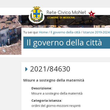
Salta
ai
contenuti.
|
Salta
alla
navigazione
Tu sei qui:
Home
/
Il governo della città
/
Istanze 2019-2024
Il governo della città
Salta
ai
contenuti.
2021/84630
|
Salta
alla
Misure a sostegno della maternità
navigazione
Descrizione
:
Misure a sostegno della maternità
Categoria istanza
:
ordini del giorno-mozioni respinti