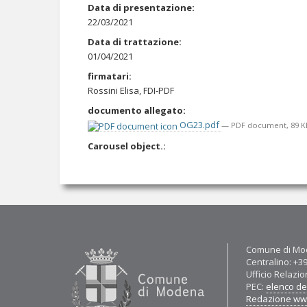
Data di presentazione
:
22/03/2021
Data di trattazione
:
01/04/2021
firmatari
:
Rossini Elisa, FDI-PDF
documento allegato
:
OG23.pdf
— PDF document, 89 KB
Carousel object.
:
Contatti
Comune di Mod
Centralino: +3
Ufficio Relazio
PEC:
elenco del
Redazione w