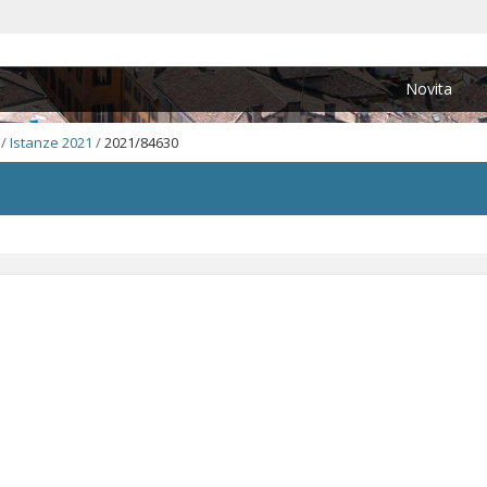
Novita
/
Istanze 2021
/
2021/84630