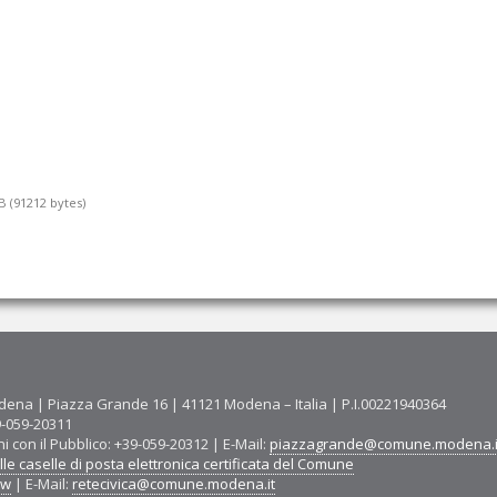
 (91212 bytes)
ena | Piazza Grande 16 | 41121 Modena – Italia | P.I.00221940364
9-059-20311
ni con il Pubblico: +39-059-20312 | E-Mail:
piazzagrande@comune.modena.i
le caselle di posta elettronica certificata del Comune
ww
| E-Mail:
retecivica@comune.modena.it