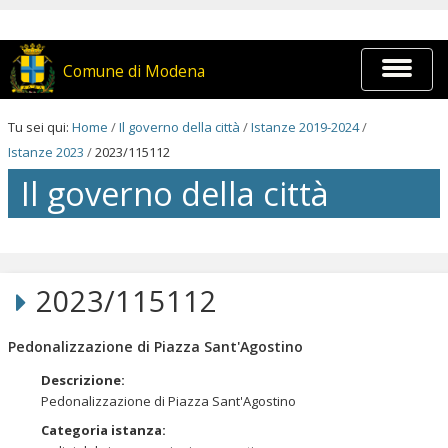
Salta
ai
contenuti.
|
Espandi
Comune di Modena
Salta
barra
alla
di
navigazione
navigaz
Tu sei qui:
Home
/
Il governo della città
/
Istanze 2019-2024
/
Istanze 2023
/
2023/115112
Il governo della città
Salta
ai
contenuti.
2023/115112
|
Salta
alla
Pedonalizzazione di Piazza Sant'Agostino
navigazione
Descrizione
:
Pedonalizzazione di Piazza Sant'Agostino
Categoria istanza
: