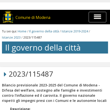
Salta
ai
contenuti.
|
Espandi
Comune di Modena
Salta
barra
alla
di
navigazione
navigaz
Tu sei qui:
Home
/
Il governo della città
/
Istanze 2019-2024
/
Istanze 2023
/
2023/115487
Il governo della città
Salta
ai
contenuti.
2023/115487
|
Salta
alla
Bilancio previsionale 2023-2025 del Comune di Modena -
navigazione
Difesa del welfare, sostegno alle famiglie e investimenti
contro l'inflazione ed il carovita. Il governo nazionale
rispetti gli impegni presi con i Comuni e le autonomie locali
Descrizione
: