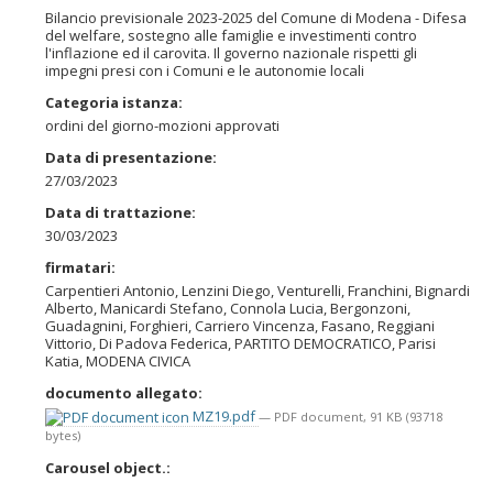
Bilancio previsionale 2023-2025 del Comune di Modena - Difesa
del welfare, sostegno alle famiglie e investimenti contro
l'inflazione ed il carovita. Il governo nazionale rispetti gli
impegni presi con i Comuni e le autonomie locali
Categoria istanza
:
ordini del giorno-mozioni approvati
Data di presentazione
:
27/03/2023
Data di trattazione
:
30/03/2023
firmatari
:
Carpentieri Antonio, Lenzini Diego, Venturelli, Franchini, Bignardi
Alberto, Manicardi Stefano, Connola Lucia, Bergonzoni,
Guadagnini, Forghieri, Carriero Vincenza, Fasano, Reggiani
Vittorio, Di Padova Federica, PARTITO DEMOCRATICO, Parisi
Katia, MODENA CIVICA
documento allegato
:
MZ19.pdf
— PDF document, 91 KB (93718
bytes)
Carousel object.
: