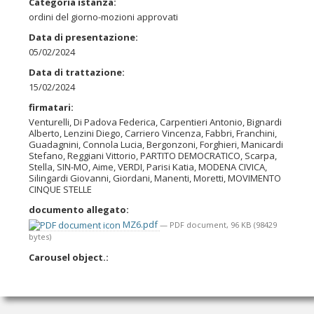
Categoria istanza
:
ordini del giorno-mozioni approvati
Data di presentazione
:
05/02/2024
Data di trattazione
:
15/02/2024
firmatari
:
Venturelli, Di Padova Federica, Carpentieri Antonio, Bignardi
Alberto, Lenzini Diego, Carriero Vincenza, Fabbri, Franchini,
Guadagnini, Connola Lucia, Bergonzoni, Forghieri, Manicardi
Stefano, Reggiani Vittorio, PARTITO DEMOCRATICO, Scarpa,
Stella, SIN-MO, Aime, VERDI, Parisi Katia, MODENA CIVICA,
Silingardi Giovanni, Giordani, Manenti, Moretti, MOVIMENTO
CINQUE STELLE
documento allegato
:
MZ6.pdf
— PDF document, 96 KB (98429
bytes)
Carousel object.
: