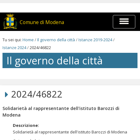
Salta
ai
contenuti.
|
Espandi
Comune di Modena
Salta
barra
alla
di
navigazione
navigaz
Tu sei qui:
Home
/
Il governo della città
/
Istanze 2019-2024
/
Istanze 2024
/
2024/46822
Il governo della città
Salta
ai
contenuti.
2024/46822
|
Salta
alla
Solidarietà al rappresentante dell'istituto Barozzi di
navigazione
Modena
Descrizione
:
Solidarietà al rappresentante dell'istituto Barozzi di Modena