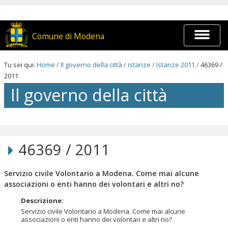
Salta
ai
contenuti.
|
Espandi
Comune di Modena
Salta
barra
alla
di
navigazione
navigaz
Tu sei qui:
Home
/
Il governo della città
/
istanze
/
Istanze 2011
/
46369 /
2011
Il governo della città
Salta
ai
contenuti.
46369 / 2011
|
Salta
alla
Servizio civile Volontario a Modena. Come mai alcune
navigazione
associazioni o enti hanno dei volontari e altri no?
Descrizione
:
Servizio civile Volontario a Modena. Come mai alcune
associazioni o enti hanno dei volontari e altri no?