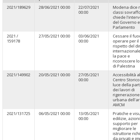
2021/189629
28/06/2021 00:00
22/07/2021
Modena dice n
00:00
classi sovraffo
chiede l'inter
del Governo e
Parlamento
2021 /
27/05/2021 00:00
03/06/2021
Cessare il fuo
159178
00:00
operare per il
rispetto del dir
internazionale
la pace e
riconoscere lo
di Palestina
2021/149902
20/05/2021 00:00
27/05/2021
Accessibilità a
00:00
Centro Storico
luce della par
dei lavori di
rigenerazione
urbana dell'a
AMCM
2021/131725
06/05/2021 00:00
13/05/2021
Pratiche e vis
00:00
edilizie, azioni
supporto per
migliorare le
istruttorie rich
da privati e i