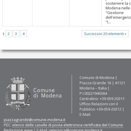
sostenere la ci
Modena nelle f
"Gestione
dell'emergenz
"I...
1
2
3
4
Successivi 20 elementi »
Contatti
Comune di Modena |
Piazza Grande 16 | 41121
Modena – Italia |
P.I.00221940364
Centralino: +39-059-20311
Ufficio Relazioni con il
Pubblico: +39-059-20312 |
E-Mail:
piazzagrande@comune.modena.it
PEC:
elenco delle caselle di posta elettronica certificata del Comune
Redazione www
| E-Mail:
retecivica@comune.modena.it