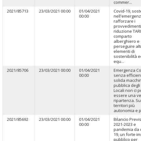
commer...
2021/85713
23/03/2021 00:00
01/04/2021
Covid-19, sos
00:00
nell'emergenz
rafforzare i
provvedimenti
riduzione TARI 
comparto
alberghiero e
perseguire alt
elementi di
sostenibilità 
equ...
2021/85706
23/03/2021 00:00
01/04/2021
Emergenza Cov
00:00
senza efficien
solida macchi
pubblica degli 
Locali non ci 
essere una v
ripartenza. Su
territori più
autonomia e più
2021/85692
23/03/2021 00:00
01/04/2021
Bilancio Previ
00:00
2021-2023 e
pandemia da c
19, un forte 
pubblico per