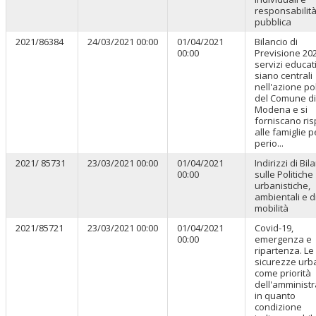
responsabilit
pubblica
2021/86384
24/03/2021 00:00
01/04/2021
Bilancio di
00:00
Previsione 202
servizi educati
siano centrali
nell'azione pol
del Comune di
Modena e si
forniscano ri
alle famiglie pe
perio...
2021/ 85731
23/03/2021 00:00
01/04/2021
Indirizzi di Bil
00:00
sulle Politiche
urbanistiche,
ambientali e d
mobilità
2021/85721
23/03/2021 00:00
01/04/2021
Covid-19,
00:00
emergenza e
ripartenza. Le
sicurezze urb
come priorità
dell'amminist
in quanto
condizione