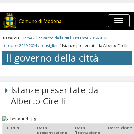
Salta
ai
contenuti.
|
Espandi
Comune di Modena
Salta
barra
alla
di
navigazione
navigaz
Tu sei qui:
Home
/
Il governo della città
/
Istanze 2019-2024
/
cercatori 2019-2024
/
consiglieri
/
Istanze presentate da Alberto Cirelli
Il governo della città
Salta
ai
contenuti.
Istanze presentate da
|
Salta
Alberto Cirelli
alla
navigazione
Titolo
Data
Data
Descrizione
presentazione
Trattazione