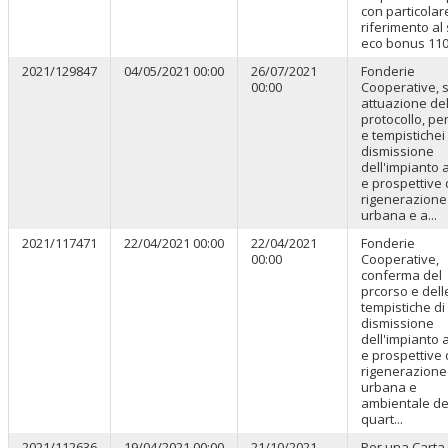
con particolar
riferimento al
eco bonus 110
2021/129847
04/05/2021 00:00
26/07/2021
Fonderie
00:00
Cooperative, s
attuazione de
protocollo, pe
e tempistichei 
dismissione
dell'impianto 
e prospettive 
rigenerazione
urbana e a...
2021/117471
22/04/2021 00:00
22/04/2021
Fonderie
00:00
Cooperative,
conferma del
prcorso e dell
tempistiche di
dismissione
dell'impianto 
e prospettive 
rigenerazione
urbana e
ambientale de
quart...
2021/112636
19/04/2021 00:00
21/10/2021
Per una Carta