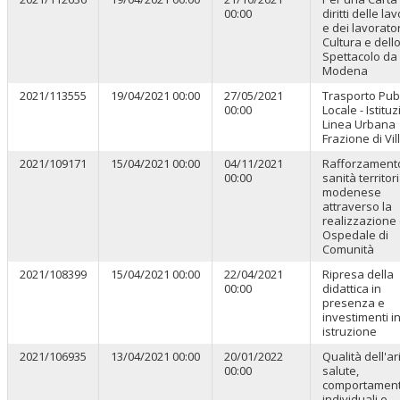
00:00
diritti delle lav
e dei lavorator
Cultura e dell
Spettacolo da
Modena
2021/113555
19/04/2021 00:00
27/05/2021
Trasporto Pub
00:00
Locale - Istitu
Linea Urbana
Frazione di Vi
2021/109171
15/04/2021 00:00
04/11/2021
Rafforzamento
00:00
sanità territor
modenese
attraverso la
realizzazione 
Ospedale di
Comunità
2021/108399
15/04/2021 00:00
22/04/2021
Ripresa della
00:00
didattica in
presenza e
investimenti i
istruzione
2021/106935
13/04/2021 00:00
20/01/2022
Qualità dell'ar
00:00
salute,
comportament
individuali e