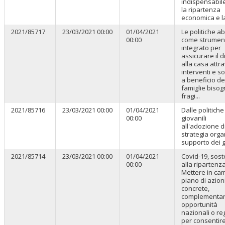
indispensabil
la ripartenza
economica e la 
2021/85717
23/03/2021 00:00
01/04/2021
Le politiche ab
00:00
come strumen
integrato per
assicurare il di
alla casa attr
interventi e s
a beneficio de
famiglie biso
fragi...
2021/85716
23/03/2021 00:00
01/04/2021
Dalle politiche
00:00
giovanili
all'adozione d
strategia orga
supporto dei 
2021/85714
23/03/2021 00:00
01/04/2021
Covid-19, sos
00:00
alla ripartenza
Mettere in ca
piano di azion
concrete,
complementar
opportunità
nazionali o reg
per consentir