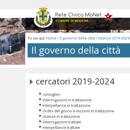
Salta
ai
contenuti.
|
Salta
alla
navigazione
Tu sei qui:
Home
/
Il governo della città
/
Istanze 2019-2024
Il governo della città
Salta
ai
contenuti.
cercatori 2019-2024
|
Salta
alla
consiglieri
navigazione
Interrogazioni in trattazione
Interpellanze in trattazione
Ordini del giorno e mozioni in trattazione
Istanze in trattazione
Interrogazioni trattate
Interpellanze trattate