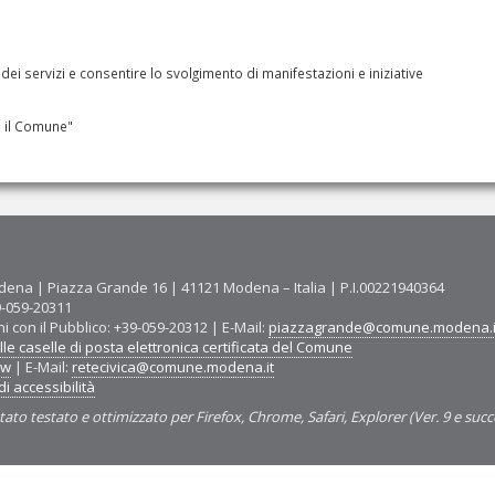
i servizi e consentire lo svolgimento di manifestazioni e iniziative
 il Comune"
ena | Piazza Grande 16 | 41121 Modena – Italia | P.I.00221940364
9-059-20311
ni con il Pubblico: +39-059-20312 | E-Mail:
piazzagrande@comune.modena.i
le caselle di posta elettronica certificata del Comune
ww
| E-Mail:
retecivica@comune.modena.it
i accessibilità
tato testato e ottimizzato per Firefox, Chrome, Safari, Explorer (Ver. 9 e succ