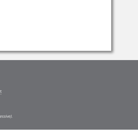
t
essive).