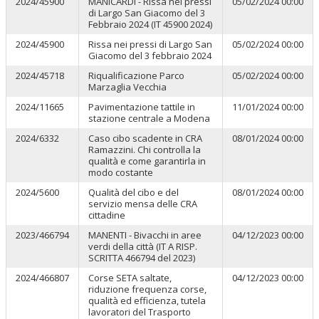
2024/45900
MANICARDI - Rissa nei pressi
05/02/2024 00:00
di Largo San Giacomo del 3
Febbraio 2024 (IT 45900 2024)
2024/45900
Rissa nei pressi di Largo San
05/02/2024 00:00
Giacomo del 3 febbraio 2024
2024/45718
Riqualificazione Parco
05/02/2024 00:00
Marzaglia Vecchia
2024/11665
Pavimentazione tattile in
11/01/2024 00:00
stazione centrale a Modena
2024/6332
Caso cibo scadente in CRA
08/01/2024 00:00
Ramazzini. Chi controlla la
qualità e come garantirla in
modo costante
2024/5600
Qualità del cibo e del
08/01/2024 00:00
servizio mensa delle CRA
cittadine
2023/466794
MANENTI - Bivacchi in aree
04/12/2023 00:00
verdi della città (IT A RISP.
SCRITTA 466794 del 2023)
2024/466807
Corse SETA saltate,
04/12/2023 00:00
riduzione frequenza corse,
qualità ed efficienza, tutela
lavoratori del Trasporto