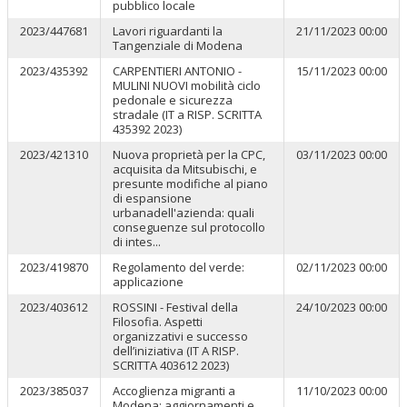
pubblico locale
2023/447681
Lavori riguardanti la
21/11/2023 00:00
Tangenziale di Modena
2023/435392
CARPENTIERI ANTONIO -
15/11/2023 00:00
MULINI NUOVI mobilità ciclo
pedonale e sicurezza
stradale (IT a RISP. SCRITTA
435392 2023)
2023/421310
Nuova proprietà per la CPC,
03/11/2023 00:00
acquisita da Mitsubischi, e
presunte modifiche al piano
di espansione
urbanadell'azienda: quali
conseguenze sul protocollo
di intes...
2023/419870
Regolamento del verde:
02/11/2023 00:00
applicazione
2023/403612
ROSSINI - Festival della
24/10/2023 00:00
Filosofia. Aspetti
organizzativi e successo
dell’iniziativa (IT A RISP.
SCRITTA 403612 2023)
2023/385037
Accoglienza migranti a
11/10/2023 00:00
Modena: aggiornamenti e