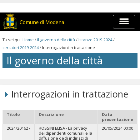
Salta
ai
contenuti.
|
Espandi
Comune di Modena
Salta
barra
alla
di
navigazione
navigaz
Tu sei qui:
Home
/
Il governo della città
/
Istanze 2019-2024
/
cercatori 2019-2024
/
Interrogazioni in trattazione
Il governo della città
Salta
ai
contenuti.
Interrogazioni in trattazione
|
Salta
alla
navigazione
Titolo
Descrizione
Data
presentazione
2024/201627
ROSSINI ELISA - La privacy
20/05/2024 00:00
dei dipendenti comunali e la
diffusione degli indirizzi di