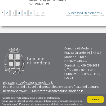
conseguenze
1
2
3
4
5
6
7
8
Successivi 20 elementi »
Contatti
Comune di Modena |
Piazza Grande 16 | 41121
Modena – Italia |
P.I.00221940364
Centralino: +39-059-20311
Ufficio Relazioni con il
Pubblico: +39-059-20312 |
E-Mail:
piazzagrande@comune.modena.it
PEC:
elenco delle caselle di posta elettronica certificata del Comune
Redazione www
| E-Mail:
retecivica@comune.modena.it
Dichiarazione di accessibilità
Questo sito NON utilizza alcun cookie di profilazione.
chiudi
Questo sito è stato testato e ottimizzato per Firefox, Chrome, Safari,
Sono invece utilizzati cookie tecnici e di terze parti legati alla presenza dei
"social plugin". Proseguendo la navigazione del sito acconsenti all'uso dei
Explorer (Ver. 9 e successive).