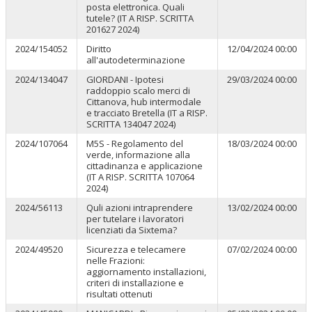
posta elettronica. Quali
tutele? (IT A RISP. SCRITTA
201627 2024)
2024/154052
Diritto
12/04/2024 00:00
all'autodeterminazione
2024/134047
GIORDANI - Ipotesi
29/03/2024 00:00
raddoppio scalo merci di
Cittanova, hub intermodale
e tracciato Bretella (IT a RISP.
SCRITTA 134047 2024)
2024/107064
M5S - Regolamento del
18/03/2024 00:00
verde, informazione alla
cittadinanza e applicazione
(IT A RISP. SCRITTA 107064
2024)
2024/56113
Quli azioni intraprendere
13/02/2024 00:00
per tutelare i lavoratori
licenziati da Sixtema?
2024/49520
Sicurezza e telecamere
07/02/2024 00:00
nelle Frazioni:
aggiornamento installazioni,
criteri di installazione e
risultati ottenuti