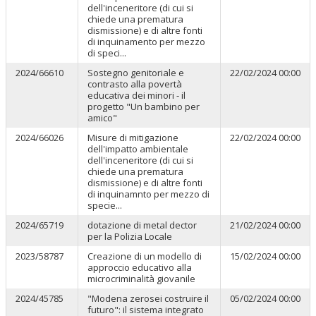
dell'inceneritore (di cui si
chiede una prematura
dismissione) e di altre fonti
di inquinamento per mezzo
di speci...
2024/66610
Sostegno genitoriale e
22/02/2024 00:00
contrasto alla povertà
educativa dei minori - il
progetto "Un bambino per
amico"
2024/66026
Misure di mitigazione
22/02/2024 00:00
dell'impatto ambientale
dell'inceneritore (di cui si
chiede una prematura
dismissione) e di altre fonti
di inquinamnto per mezzo di
specie...
2024/65719
dotazione di metal dector
21/02/2024 00:00
per la Polizia Locale
2023/58787
Creazione di un modello di
15/02/2024 00:00
approccio educativo alla
microcriminalità giovanile
2024/45785
"Modena zerosei costruire il
05/02/2024 00:00
futuro": il sistema integrato