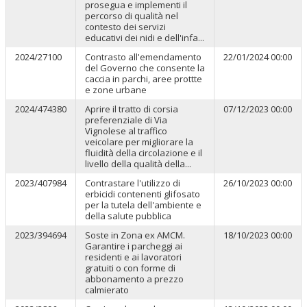
prosegua e implementi il
percorso di qualità nel
contesto dei servizi
educativi dei nidi e dell'infa...
2024/27100
Contrasto all'emendamento
22/01/2024 00:00
del Governo che consente la
caccia in parchi, aree prottte
e zone urbane
2024/474380
Aprire il tratto di corsia
07/12/2023 00:00
preferenziale di Via
Vignolese al traffico
veicolare per migliorare la
fluidità della circolazione e il
livello della qualità della...
2023/407984
Contrastare l'utilizzo di
26/10/2023 00:00
erbicidi contenenti glifosato
per la tutela dell'ambiente e
della salute pubblica
2023/394694
Soste in Zona ex AMCM.
18/10/2023 00:00
Garantire i parcheggi ai
residenti e ai lavoratori
gratuiti o con forme di
abbonamento a prezzo
calmierato