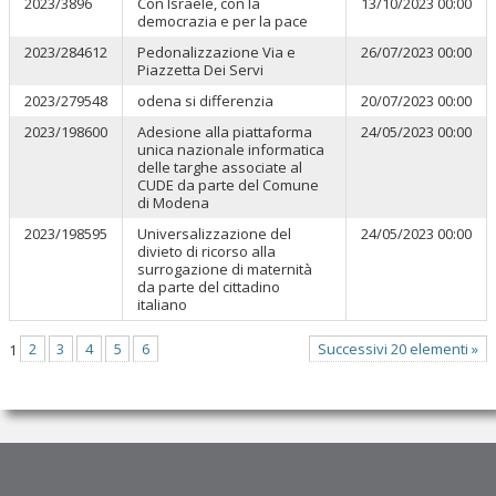
2023/3896
Con Israele, con la
13/10/2023 00:00
democrazia e per la pace
2023/284612
Pedonalizzazione Via e
26/07/2023 00:00
Piazzetta Dei Servi
2023/279548
odena si differenzia
20/07/2023 00:00
2023/198600
Adesione alla piattaforma
24/05/2023 00:00
unica nazionale informatica
delle targhe associate al
CUDE da parte del Comune
di Modena
2023/198595
Universalizzazione del
24/05/2023 00:00
divieto di ricorso alla
surrogazione di maternità
da parte del cittadino
italiano
1
2
3
4
5
6
Successivi 20 elementi »