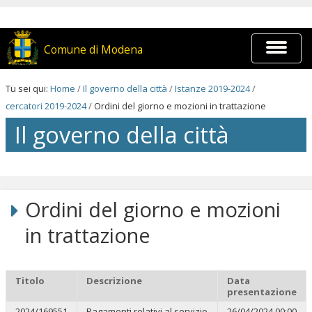
Salta
ai
contenuti.
|
Espandi
Comune di Modena
Salta
barra
alla
di
navigazione
navigaz
Tu sei qui:
Home
/
Il governo della città
/
Istanze 2019-2024
/
cercatori 2019-2024
/
Ordini del giorno e mozioni in trattazione
Il governo della città
Salta
ai
contenuti.
Ordini del giorno e mozioni
|
Salta
in trattazione
alla
navigazione
Titolo
Descrizione
Data
presentazione
2024/169551
Pagamenti relativi al servizio
26/04/2024 00:00