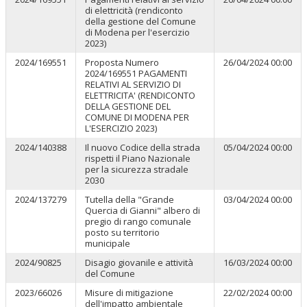
di elettricità (rendiconto
della gestione del Comune
di Modena per l'esercizio
2023)
2024/169551
Proposta Numero
26/04/2024 00:00
2024/169551 PAGAMENTI
RELATIVI AL SERVIZIO DI
ELETTRICITA' (RENDICONTO
DELLA GESTIONE DEL
COMUNE DI MODENA PER
L'ESERCIZIO 2023)
2024/140388
Il nuovo Codice della strada
05/04/2024 00:00
rispetti il Piano Nazionale
per la sicurezza stradale
2030
2024/137279
Tutella della "Grande
03/04/2024 00:00
Quercia di Gianni" albero di
pregio di rango comunale
posto su territorio
municipale
2024/90825
Disagio giovanile e attività
16/03/2024 00:00
del Comune
2023/66026
Misure di mitigazione
22/02/2024 00:00
dell'impatto ambientale