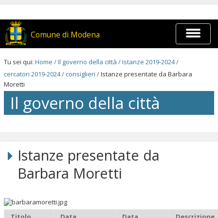
Salta
ai
contenuti.
|
Espandi
Comune di Modena
Salta
barra
alla
di
navigazione
navigaz
Tu sei qui:
Home
/
Il governo della città
/
Istanze 2019-2024
/
cercatori 2019-2024
/
consiglieri
/
Istanze presentate da Barbara
Moretti
Il governo della città
Salta
ai
contenuti.
Istanze presentate da
|
Salta
Barbara Moretti
alla
navigazione
Titolo
Data
Data
Descrizione