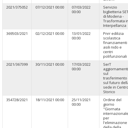
2021/375052
07/12/2021 00:00
07/03/2022
Servizio
00:00
biglietteria SE
di Modena -
Trasformata i
Interpellanza
369503/2021
02/12/2021 00:00
13/01/2022
Pnrr edilizia
00:00
scolastica
finanziamenti
asili nido e
centri
polifunzionali
2021/367399
30/11/2021 00:00
17/03/2022
SerT
00:00
aggiornament
sul
trasferimento
sul futuro dell
sede in Centr
Storico
354728/2021
18/11/2021 00:00
25/11/2021
Ordine del
00:00
giorno
"Giornata
internazional
per
l'eliminazione
della della