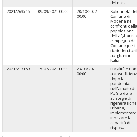
del PUG
2021/263546
09/09/2021 00:00
20/10/2022
Solidarietà de
00:00
Comune di
Modena nei
confronti dell
popolazione
dell'Afghanist
e impegno del
Comune per i
richiedenti asi
aafghani in
Italia
2021/213169
15/07/2021 00:00
23/09/2021
Fragilità e non
00:00
autosufficien
dopo la
pandemia:
nell'ambito de
PUG e delle
strategie di
rigenerazione
urbana,
implementare
innovare la
capacità di
rispos...