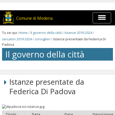
Salta
ai
contenuti.
|
Espandi
Comune di Modena
Salta
barra
alla
di
navigazione
navigaz
Tu sei qui:
Home
/
Il governo della città
/
Istanze 2019-2024
/
cercatori 2019-2024
/
consiglieri
/
Istanze presentate da Federica Di
Padova
Il governo della città
Salta
ai
contenuti.
Istanze presentate da
|
Salta
Federica Di Padova
alla
navigazione
Titolo
Data
Data
Descrizione