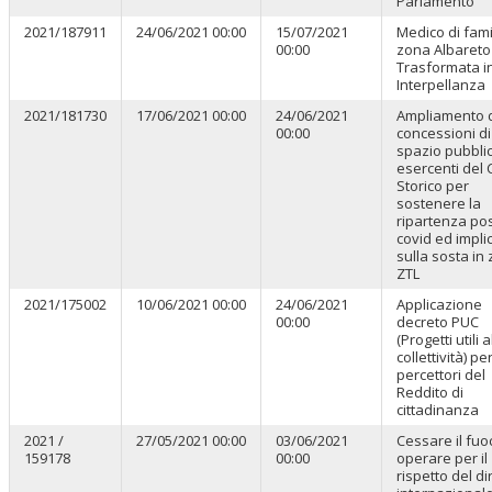
Parlamento
2021/187911
24/06/2021 00:00
15/07/2021
Medico di fami
00:00
zona Albareto 
Trasformata i
Interpellanza
2021/181730
17/06/2021 00:00
24/06/2021
Ampliamento d
00:00
concessioni di
spazio pubbli
esercenti del 
Storico per
sostenere la
ripartenza po
covid ed impli
sulla sosta in
ZTL
2021/175002
10/06/2021 00:00
24/06/2021
Applicazione
00:00
decreto PUC
(Progetti utili a
collettività) per
percettori del
Reddito di
cittadinanza
2021 /
27/05/2021 00:00
03/06/2021
Cessare il fuo
159178
00:00
operare per il
rispetto del dir