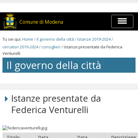
Salta
ai
contenuti.
|
Espandi
Comune di Modena
Salta
barra
alla
di
navigazione
navigaz
Tu sei qui:
Home
/
Il governo della città
/
Istanze 2019-2024
/
cercatori 2019-2024
/
consiglieri
/
Istanze presentate da Federica
Venturelli
Il governo della città
Salta
ai
contenuti.
Istanze presentate da
|
Salta
Federica Venturelli
alla
navigazione
Titolo
Data
Data
Descrizione