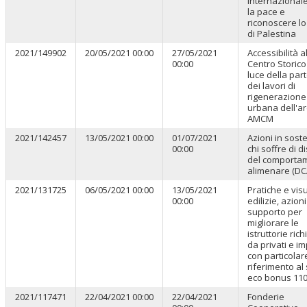
internazionale
la pace e
riconoscere lo
di Palestina
2021/149902
20/05/2021 00:00
27/05/2021
Accessibilità a
00:00
Centro Storico
luce della par
dei lavori di
rigenerazione
urbana dell'a
AMCM
2021/142457
13/05/2021 00:00
01/07/2021
Azioni in sost
00:00
chi soffre di d
del comporta
alimenare (DC
2021/131725
06/05/2021 00:00
13/05/2021
Pratiche e vis
00:00
edilizie, azioni
supporto per
migliorare le
istruttorie rich
da privati e i
con particolar
riferimento al
eco bonus 110
2021/117471
22/04/2021 00:00
22/04/2021
Fonderie