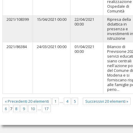
realizzazione 
Ospedale di
Comunità
2021/108399
15/04/2021 00:00
22/04/2021
Ripresa della
00:00
didattica in
presenza e
investimenti i
istruzione
2021/86384
24/03/2021 00:00
01/04/2021
Bilancio di
00:00
Previsione 202
servizi educati
siano centrali
nell'azione pol
del Comune di
Modena e si
forniscano ri
alle famiglie pe
perio...
« Precedenti 20 elementi
1
…
4
5
Successivi 20 elementi »
6
7
8
9
10
…
17