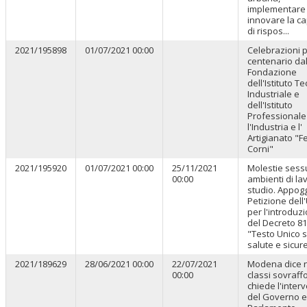
implementare
innovare la ca
di rispos...
2021/195898
01/07/2021 00:00
Celebrazioni pe
centenario dal
Fondazione
dell'Istituto T
Industriale e
dell'Istituto
Professionale
l'Industria e l'
Artigianato "
Corni"
2021/195920
01/07/2021 00:00
25/11/2021
Molestie sessu
00:00
ambienti di la
studio. Appogg
Petizione dell
per l'introduz
del Decreto 8
"Testo Unico s
salute e sicure
2021/189629
28/06/2021 00:00
22/07/2021
Modena dice n
00:00
classi sovraffo
chiede l'inter
del Governo e