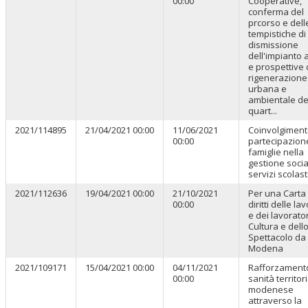
00:00
Cooperative,
conferma del
prcorso e dell
tempistiche di
dismissione
dell'impianto 
e prospettive 
rigenerazione
urbana e
ambientale de
quart...
2021/114895
21/04/2021 00:00
11/06/2021
Coinvolgiment
00:00
partecipazion
famiglie nella
gestione socia
servizi scolast
2021/112636
19/04/2021 00:00
21/10/2021
Per una Carta
00:00
diritti delle lav
e dei lavorator
Cultura e dell
Spettacolo da
Modena
2021/109171
15/04/2021 00:00
04/11/2021
Rafforzamento
00:00
sanità territor
modenese
attraverso la