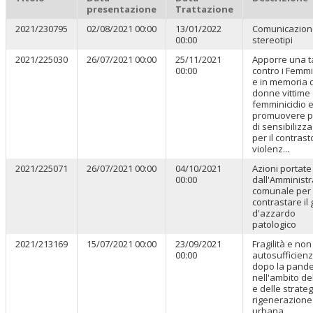
presentazione
Trattazione
2021/230795
02/08/2021 00:00
13/01/2022
Comunicazion
00:00
stereotipi
2021/225030
26/07/2021 00:00
25/11/2021
Apporre una t
00:00
contro i Femmi
e in memoria 
donne vittime 
femminicidio 
promuovere pr
di sensibilizz
per il contrast
violenz...
2021/225071
26/07/2021 00:00
04/10/2021
Azioni portate
00:00
dall'Amminist
comunale per
contrastare il 
d'azzardo
patologico
2021/213169
15/07/2021 00:00
23/09/2021
Fragilità e non
00:00
autosufficien
dopo la pand
nell'ambito d
e delle strateg
rigenerazione
urbana,