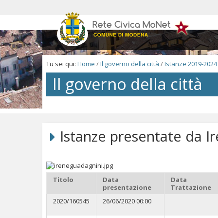
Salta
ai
contenuti.
|
Salta
alla
navigazione
Tu sei qui:
Home
/
Il governo della città
/
Istanze 2019-2024
Il governo della città
Salta
ai
contenuti.
Istanze presentate da I
|
Salta
alla
navigazione
Titolo
Data
Data
presentazione
Trattazione
2020/160545
26/06/2020 00:00