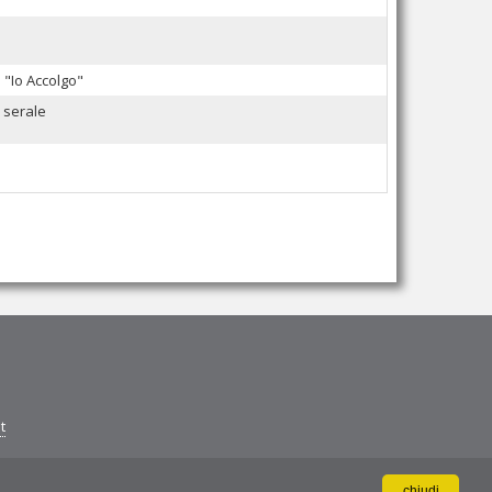
"Io Accolgo"
o serale
t
chiudi