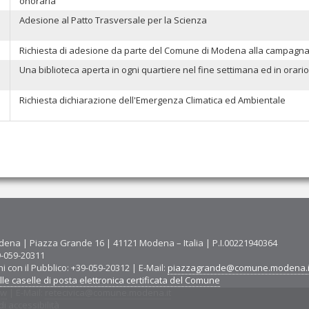
onoraria
Adesione al Patto Trasversale per la Scienza
Richiesta di adesione da parte del Comune di Modena alla campagna 
Una biblioteca aperta in ogni quartiere nel fine settimana ed in orari
Richiesta dichiarazione dell'Emergenza Climatica ed Ambientale
ena | Piazza Grande 16 | 41121 Modena – Italia | P.I.00221940364
9-059-20311
ni con il Pubblico: +39-059-20312 | E-Mail:
piazzagrande@comune.modena.i
le caselle di posta elettronica certificata del Comune
ww
| E-Mail:
retecivica@comune.modena.it
i accessibilità