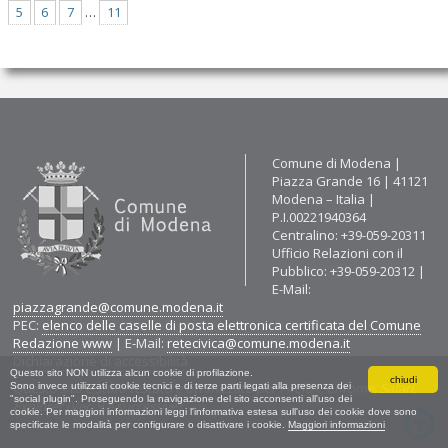
5
6
7
…
11
Contatti
Comune di Modena |
Piazza Grande 16 | 41121
Modena – Italia |
P.I.00221940364
Centralino: +39-059-20311
Ufficio Relazioni con il
Pubblico: +39-059-20312 |
E-Mail:
piazzagrande@comune.modena.it
PEC:
elenco delle caselle di posta elettronica certificata del Comune
Redazione www
| E-Mail:
retecivica@comune.modena.it
Dichiarazione di accessibilità
Questo sito NON utilizza alcun cookie di profilazione.
chiudi
Questo sito è stato testato e ottimizzato per Firefox, Chrome, Safari,
Sono invece utilizzati cookie tecnici e di terze parti legati alla presenza dei
"social plugin". Proseguendo la navigazione del sito acconsenti all'uso dei
Explorer (Ver. 9 e successive).
cookie. Per maggiori informazioni leggi l'informativa estesa sull'uso dei cookie dove sono
specificate le modalità per configurare o disattivare i cookie.
Maggiori informazioni