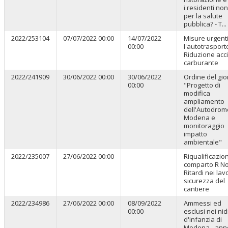
i residenti no
per la salute
pubblica? - T...
2022/253104
07/07/2022 00:00
14/07/2022
Misure urgent
00:00
l'autotrasporto
Riduzione acc
carburante
2022/241909
30/06/2022 00:00
30/06/2022
Ordine del gi
00:00
"Progetto di
modifica
ampliamento
dell'Autodrom
Modena e
monitoraggio
impatto
ambientale"
2022/235007
27/06/2022 00:00
Riqualificazio
comparto R No
Ritardi nei lav
sicurezza del
cantiere
2022/234986
27/06/2022 00:00
08/09/2022
Ammessi ed
00:00
esclusi nei nid
d'infanzia di
Modena - ann