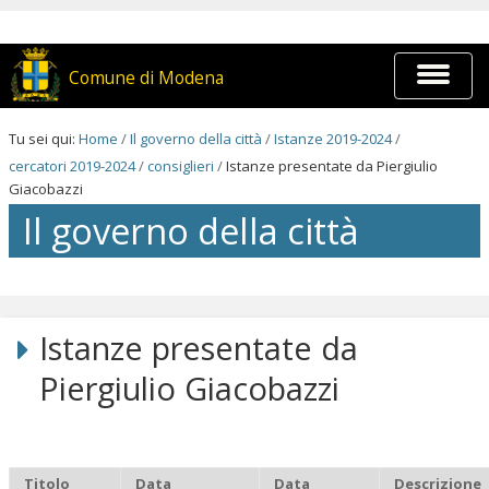
Salta
ai
contenuti.
|
Espandi
Comune di Modena
Salta
barra
alla
di
navigazione
navigaz
Tu sei qui:
Home
/
Il governo della città
/
Istanze 2019-2024
/
cercatori 2019-2024
/
consiglieri
/
Istanze presentate da Piergiulio
Giacobazzi
Il governo della città
Salta
ai
contenuti.
Istanze presentate da
|
Salta
Piergiulio Giacobazzi
alla
navigazione
Titolo
Data
Data
Descrizione