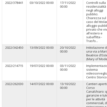
2022/378441
03/10/2022 00:00
17/11/2022
Controlli sulla
00:00
residenzialità
negli alloggi
pubblici.
Chiarezza sul
caso del titola
alloggio pubbl
privato che vi
all'estero e
subaffitta -
Trasfo...
2022/342450
13/09/2022 00:00
20/10/2022
Intitolazione d
00:00
una via a Mar
Beatrice d'Est
(Mary of Mod
2022/214715
19/07/2022 00:00
03/11/2022
Implementazi
00:00
sistema
videosorvegli
Centro Storico
2022/262030
14/07/2022 00:00
13/10/2022
Cantieri aperti
00:00
Corso
Canalchiaro: q
garanzie e tut
per le attività
commerciali, d
ristorazione e