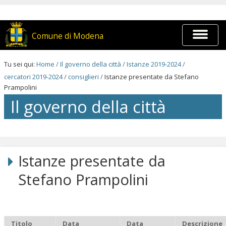
Salta
ai
contenuti.
|
Espandi
Comune di Modena
Salta
barra
alla
di
navigazione
navigaz
Tu sei qui:
Home
/
Il governo della città
/
Istanze 2019-2024
/
cercatori 2019-2024
/
consiglieri
/
Istanze presentate da Stefano
Prampolini
Il governo della città
Salta
ai
contenuti.
Istanze presentate da
|
Salta
Stefano Prampolini
alla
navigazione
Titolo
Data
Data
Descrizione