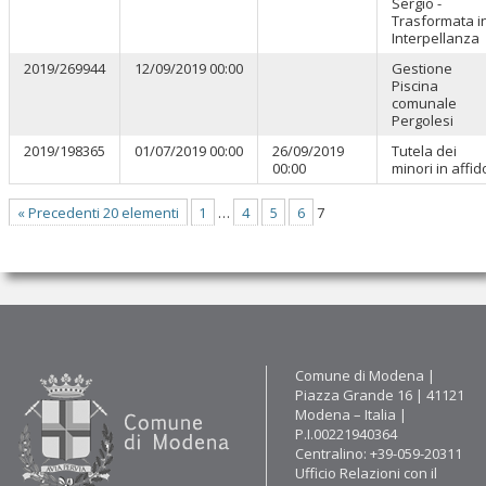
Sergio -
Trasformata i
Interpellanza
2019/269944
12/09/2019 00:00
Gestione
Piscina
comunale
Pergolesi
2019/198365
01/07/2019 00:00
26/09/2019
Tutela dei
00:00
minori in affid
« Precedenti 20 elementi
1
…
4
5
6
7
Contatti
Comune di Modena |
Piazza Grande 16 | 41121
Modena – Italia |
P.I.00221940364
Centralino: +39-059-20311
Ufficio Relazioni con il