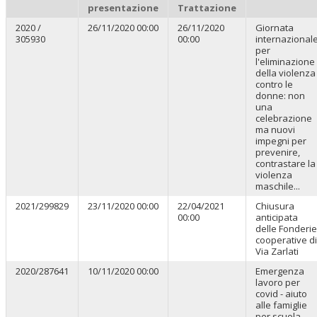
presentazione
Trattazione
2020 /
26/11/2020 00:00
26/11/2020
Giornata
305930
00:00
internazional
per
l'eliminazione
della violenza
contro le
donne: non
una
celebrazione
ma nuovi
impegni per
prevenire,
contrastare la
violenza
maschile...
2021/299829
23/11/2020 00:00
22/04/2021
Chiusura
00:00
anticipata
delle Fonderie
cooperative di
Via Zarlati
2020/287641
10/11/2020 00:00
Emergenza
lavoro per
covid - aiuto
alle famiglie
per scuola