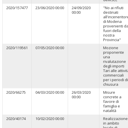
2020/157477
23/06/2020 00:00
24/09/2020
"No ai rifiuti
00:00
destinati
all'inceneritor
di Modena
provenienti d
fuori della
nostra
Provincia"
2020/119561
07/05/2020 00:00
Mozione
proponente
una
rivalutazione
degli importi
Tari alle attivit
commerciali
per i periodi di
chiusura
2020/66275
04/03/2020 00:00
26/03/2020
Misure
00:00
concrete a
favore di
famiglia e
natalità
2020/40174
10/02/2020 00:00
Realizzazione
in ambito
locale di