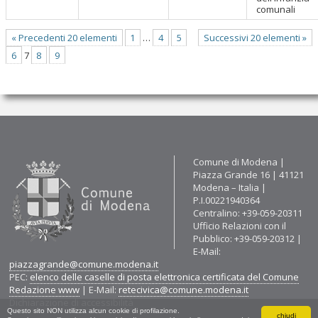
comunali
« Precedenti 20 elementi
1
…
4
5
Successivi 20 elementi »
6
7
8
9
Contatti
Comune di Modena |
Piazza Grande 16 | 41121
Modena – Italia |
P.I.00221940364
Centralino: +39-059-20311
Ufficio Relazioni con il
Pubblico: +39-059-20312 |
E-Mail:
piazzagrande@comune.modena.it
PEC:
elenco delle caselle di posta elettronica certificata del Comune
Redazione www
| E-Mail:
retecivica@comune.modena.it
Dichiarazione di accessibilità
Questo sito NON utilizza alcun cookie di profilazione.
chiudi