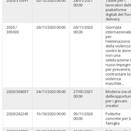
2020/310391
02/12/2020 00:00
28/01/2021
Tutele per i
00:00
lavoratori dell
piattaforme
digitali del fo
delivery
2020 /
26/11/2020 00:00
26/11/2020
Giornata
305930
00:00
internazional
per
l'eliminazione
della violenza
contro le donn
non una
celebrazione
nuovi impegni
per prevenire,
contrastare la
violenza
maschile...
2020/304037
24/11/2020 00:00
27/05/2021
Modena sia ci
00:00
delleopportun
per i giovani
creativi
2020/262245
15/10/2020 00:00
05/11/2020
Politiche
00:00
concrete per l
famiglia