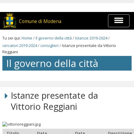
Salta
ai
contenuti.
|
Espandi
Comune di Modena
Salta
barra
alla
di
navigazione
navigaz
Tu sei qui:
Home
/
Il governo della città
/
Istanze 2019-2024
/
cercatori 2019-2024
/
consiglieri
/
Istanze presentate da Vittorio
Reggiani
Il governo della città
Salta
ai
contenuti.
Istanze presentate da
|
Salta
Vittorio Reggiani
alla
navigazione
Titolo
Data
Data
Descrizione