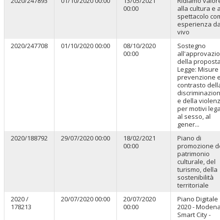
2020/247893
01/10/2020 00:00
13/05/2021
Ridiamo valor
00:00
alla cultura e a
spettacolo co
esperienza da
vivo
2020/247708
01/10/2020 00:00
08/10/2020
Sostegno
00:00
all'approvazi
della proposta
Legge: Misure 
prevenzione 
contrasto dell
discriminazio
e della violen
per motivi lega
al sesso, al
gener...
2020/188792
29/07/2020 00:00
18/02/2021
Piano di
00:00
promozione d
patrimonio
culturale, del
turismo, della
sostenibilità
territoriale
2020 /
20/07/2020 00:00
20/07/2020
Piano Digitale
178213
00:00
2020 - Moden
Smart City -