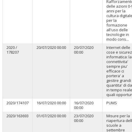
Rafforzament
delle azioni 0-
anni per la
cultura digital
per la
formazione
all'uso delle
tecnologie in
modo cons...
2020 /
20/07/2020 00:00
20/07/2020
Internet delle
178207
00:00
cose e sicure
informatica: la
connettivita'
sempre piu'
efficace ci
portera' a
gestire grandi
quantita' di da
in tempo reale
quali opportun
2020/174107
16/07/2020 00:00
16/07/2020
PUMS
00:00
2020/163693
01/07/2020 00:00
23/07/2020
Misure per la
00:00
riapertura del
scuole a
settembre