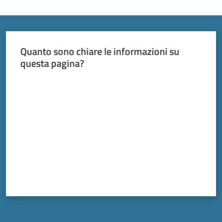
Vivere
Modena
Menu selezionato
Quanto sono chiare le informazioni su
questa pagina?
Argomenti
Valuta da 1 a 5 stelle
Seguici
su