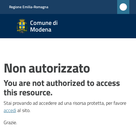
Vai al contenuto
Vai alla navigazione
Vai al footer
Regione Emilia-Romagna
Comune
Comune di
di
Modena
Modena
RETE
CIVICA
MONET
Non autorizzato
You are not authorized to access
Amministrazione
this resource.
Stai provando ad accedere ad una risorsa protetta, per favore
Novità
accedi
al sito.
Servizi
Grazie.