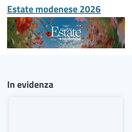
Vivere
Estate modenese 2026
Modena
Argomenti
Seguici
su
In evidenza