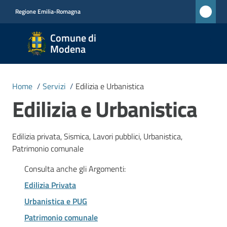
Vai al contenuto
Vai alla navigazione
Vai al footer
Regione Emilia-Romagna
Comune
Comune di
di
Modena
Modena
RETE
Home
/
Servizi
/
Edilizia e Urbanistica
CIVICA
Edilizia e Urbanistica
MONET
Edilizia privata, Sismica, Lavori pubblici, Urbanistica,
Amministrazione
Patrimonio comunale
Consulta anche gli Argomenti:
Novità
Edilizia Privata
Servizi
Urbanistica e PUG
Menu selezionato
Patrimonio comunale