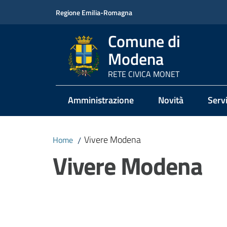
Vai al contenuto
Vai alla navigazione
Vai al footer
Regione Emilia-Romagna
Comune di
Modena
RETE CIVICA MONET
Amministrazione
Novità
Servi
Vivere Modena
Home
/
Vivere Modena