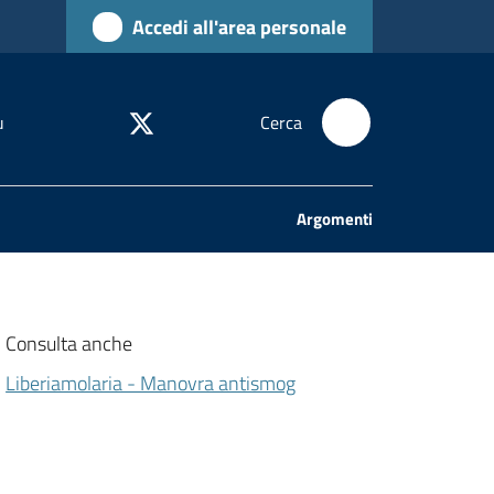
Accedi all'area personale
u
Cerca
Argomenti
Consulta anche
Liberiamolaria - Manovra antismog