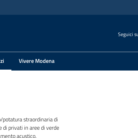
Seguici s
zi
Vivere Modena
 selezionato
o/potatura straordinaria di
 di privati in aree di verde
amento acustico,