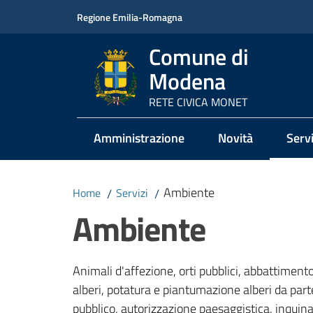
Vai al contenuto
Vai alla navigazione
Vai al footer
Regione Emilia-Romagna
Comune di
Modena
RETE CIVICA MONET
Amministrazione
Novità
Servi
Menu
Ambiente
Home
/
Servizi
/
Ambiente
Animali d'affezione, orti pubblici, abbattiment
alberi, potatura e piantumazione alberi da parte
pubblico, autorizzazione paesaggistica, inquin