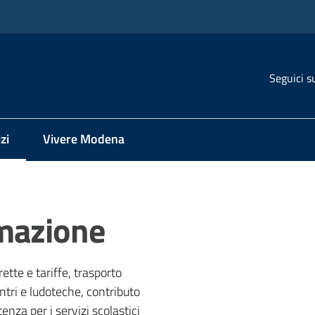
Seguici s
zi
Vivere Modena
 selezionato
mazione
rette e tariffe, trasporto
ontri e ludoteche, contributo
tenza per i servizi scolastici