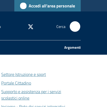
Accedi all'area personale
u
Cerca
Argomenti
Settore Istruzione e sport
Portale Cittadino
Supporto e assistenza per i servizi
scolastici online
Insieme - Rete dei servizi integrativi