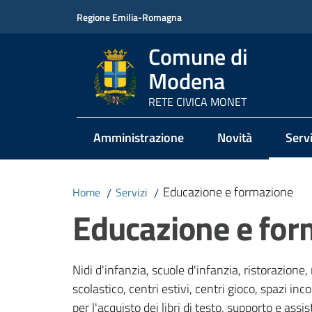
Vai al contenuto
Vai alla navigazione
Vai al footer
Regione Emilia-Romagna
Comune di
Modena
RETE CIVICA MONET
Amministrazione
Novità
Servi
Menu
Educazione e formazione
Home
/
Servizi
/
Educazione e for
Nidi d'infanzia, scuole d'infanzia, ristorazione, 
scolastico, centri estivi, centri gioco, spazi inc
per l'acquisto dei libri di testo, supporto e assis