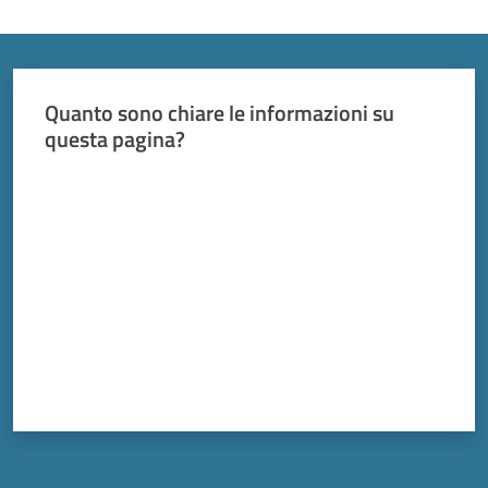
Vivere
Modena
Menu selezionato
Quanto sono chiare le informazioni su
questa pagina?
Argomenti
Valuta da 1 a 5 stelle
Seguici
su