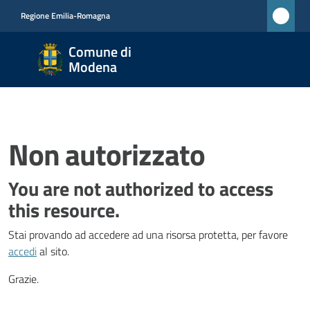
Vai al contenuto
Vai alla navigazione
Vai al footer
Regione Emilia-Romagna
Comune
Comune di
di
Modena
Modena
RETE
CIVICA
MONET
Non autorizzato
You are not authorized to access
Amministrazione
this resource.
Stai provando ad accedere ad una risorsa protetta, per favore
Novità
accedi
al sito.
Servizi
Grazie.