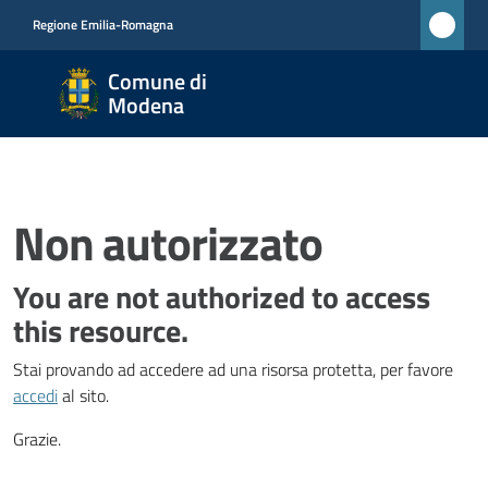
Vai al contenuto
Vai alla navigazione
Vai al footer
Regione Emilia-Romagna
Comune
Comune di
di
Modena
Modena
RETE
CIVICA
MONET
Non autorizzato
You are not authorized to access
Amministrazione
this resource.
Stai provando ad accedere ad una risorsa protetta, per favore
Novità
accedi
al sito.
Servizi
Grazie.