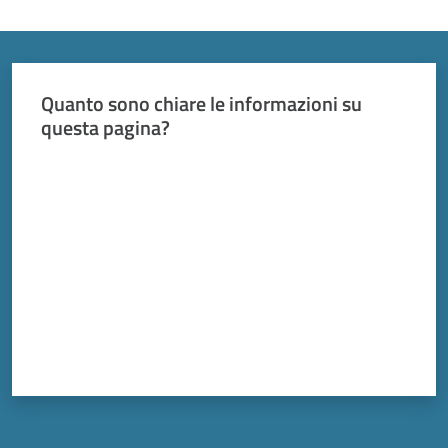
Vivere
Modena
Menu selezionato
Quanto sono chiare le informazioni su
questa pagina?
Argomenti
Valuta da 1 a 5 stelle
Seguici
su