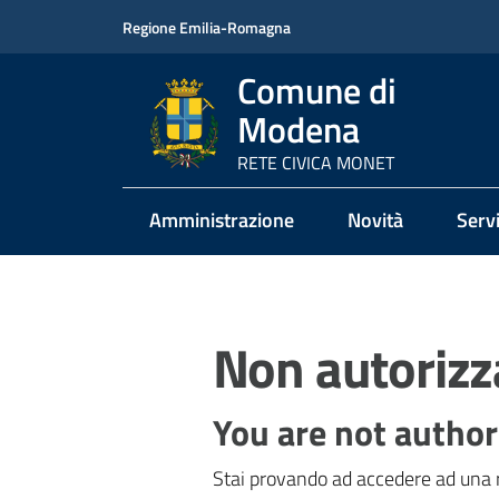
Vai al contenuto
Vai alla navigazione
Vai al footer
Regione Emilia-Romagna
Comune di
Modena
RETE CIVICA MONET
Amministrazione
Novità
Servi
Non autorizz
You are not author
Stai provando ad accedere ad una r