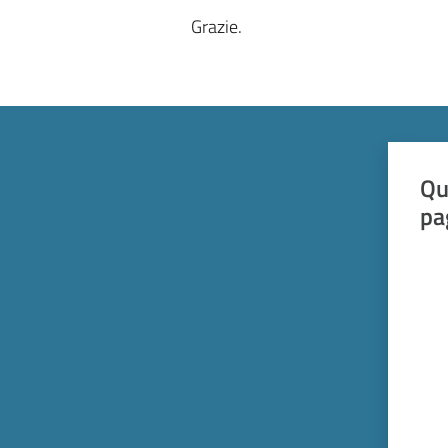
Grazie.
Qu
pa
Valut