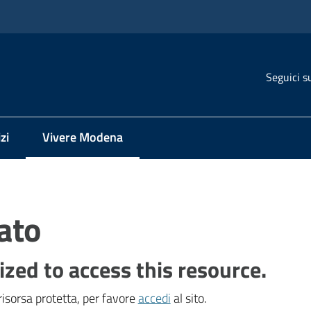
Seguici s
zi
Vivere Modena
Menu selezionato
ato
ized to access this resource.
isorsa protetta, per favore
accedi
al sito.