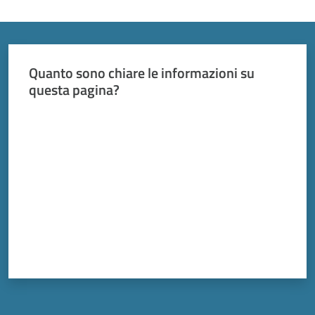
Vivere
Modena
Menu selezionato
Quanto sono chiare le informazioni su
questa pagina?
Argomenti
Valuta da 1 a 5 stelle
Seguici
su