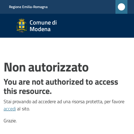
Vai al contenuto
Vai alla navigazione
Vai al footer
Regione Emilia-Romagna
Comune
Comune di
di
Modena
Modena
RETE
CIVICA
MONET
Non autorizzato
You are not authorized to access
Amministrazione
this resource.
Stai provando ad accedere ad una risorsa protetta, per favore
Novità
accedi
al sito.
Servizi
Grazie.