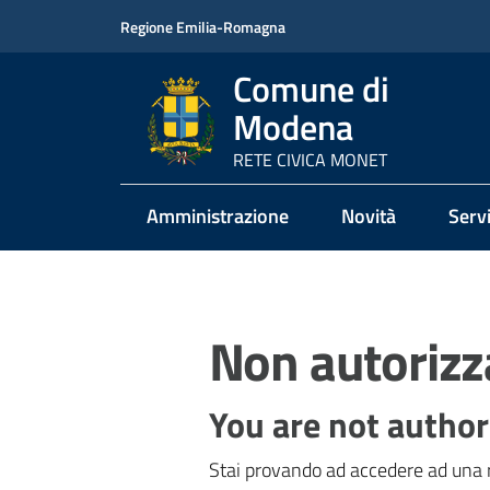
Vai al contenuto
Vai alla navigazione
Vai al footer
Regione Emilia-Romagna
Comune di
Modena
RETE CIVICA MONET
Amministrazione
Novità
Servi
Non autorizz
You are not author
Stai provando ad accedere ad una r