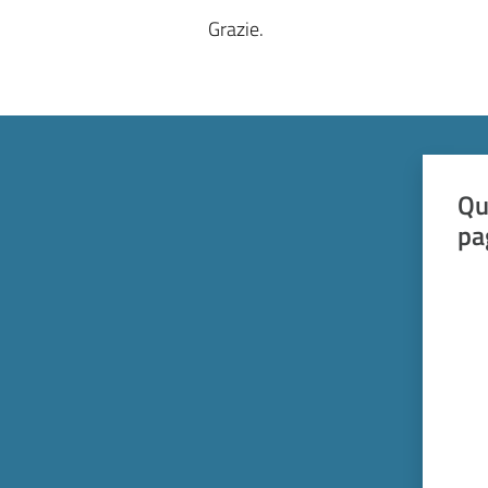
Grazie.
Qu
pa
Valut