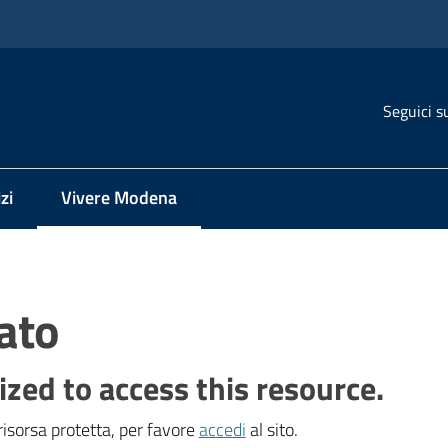
Seguici s
zi
Vivere Modena
Menu selezionato
ato
ized to access this resource.
isorsa protetta, per favore
accedi
al sito.